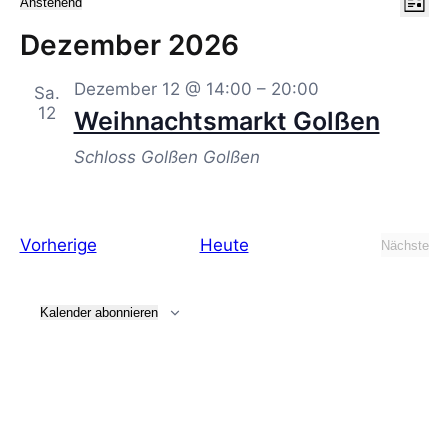
An
Veranstaltungen
Anstehend
Liste
An
Datum
Dezember 2026
Na
wählen.
Na
Dezember 12 @ 14:00
–
20:00
Sa.
12
Weihnachtsmarkt Golßen
Schloss Golßen
Golßen
Veranstaltungen
Vorherige
Heute
Nächste
Veranst
Kalender abonnieren