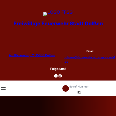
Zum
Inhalt
springen
Freiwillige Feuerwehr Stadt Golßen
Email
Am Klinkenberg 2, 15938 Golßen
golssen@feuerwehr.unterspreewald
.de
Folge uns!
Facebook
Instagram
Notruf Nummer
112